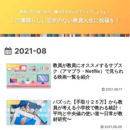
教員人生の楽しみ方、働き方をみんなでシェアしようよ！
この素晴らしい定年のない教員人生に祝福を！
2021-08
教員が教員にオススメするサブス
教材研究
ク（アマプラ・Netflix）で見られ
る映画一覧を紹介
2021.08.17
バズった【手取り２５万】から教
教材研究
員が考える小学校で教わる統計：
平均と中央値の使い道〜日常が教
材研究〜
2021.08.09