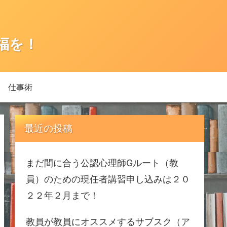
福を！
仕事術
最近の投稿
まだ間に合う公認心理師Gルート（教
員）のための現任者講習申し込みは２０
２２年２月まで！
教員が教員にオススメするサブスク（ア