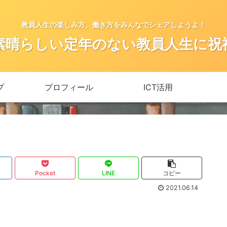
教員人生の楽しみ方、働き方をみんなでシェアしようよ！
素晴らしい定年のない教員人生に祝
プ
プロフィール
ICT活用
Pocket
LINE
コピー
2021.06.14